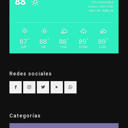
88
56% humedad
viento: 2m/s ESE
MAX 89 • MIN 84
87
88
88
89
89
°
°
°
°
°
JUE
VIE
SAB
DOM
LUN
Redes sociales
Categorías