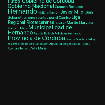
Gobierno de Córdoba
Fútbol
Gobierno Nacional
Gustavo Bottasso
Hernando
Javier Milei
Juan
Inflación
INDEC
Liga
Schiaretti
Juntos por el Cambio
Judiciales
Regional Riotercerense
Martín Llaryora
Luis Juez
Municipalidad de
Mauricio Macri
Hernando
Patricia Bullrich
Policiales
Primera A
Provincia de Córdoba
Ricardo Bianchini
Rodrigo
Río Tercero
Selección Argentina
Sergio Massa
Torneo
de Loredo
Villa María
Turismo
Apertura