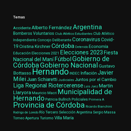
Temas
Argentina
Alberto Fernández
Accidente
Bomberos Voluntarios
Club Atlético Estudiantes
Club Atlético
Coronavirus
Covid-
Concejo Deliberante
Independiente
Córdoba
19
Cristina Kirchner
Economía
Detenido
Elecciones 2023
Fiesta
Elecciones 2021
Educación
Gobierno de
Fútbol
Nacional del Maní
Gobierno Nacional
Córdoba
Gustavo
Hernando
Javier
Bottasso
Inflación
INDEC
Milei
Juan Schiaretti
Juntos por el Cambio
Judiciales
Liga Regional Riotercerense
Martín
Luis Juez
Municipalidad de
Llaryora
Mauricio Macri
Hernando
Patricia Bullrich
Policiales
Primera A
Provincia de Córdoba
Ricardo Bianchini
Río Tercero
Selección Argentina
Sergio Massa
Rodrigo de Loredo
Villa María
Turismo
Torneo Apertura