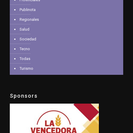
Publinota
Regionales
Salud
Sociedad
Tecno
Todas
Turismo
Sponsors