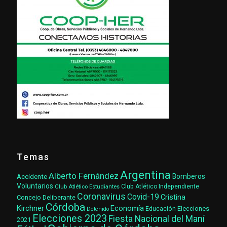
Temas
Argentina
Alberto Fernández
Accidente
Bomberos
Voluntarios
Club Atlético Estudiantes
Club Atlético Independiente
Coronavirus
Covid-19
Cristina
Concejo Deliberante
Córdoba
Kirchner
Economía
Elecciones
Educación
Detenido
Elecciones 2023
Fiesta Nacional del Maní
2021