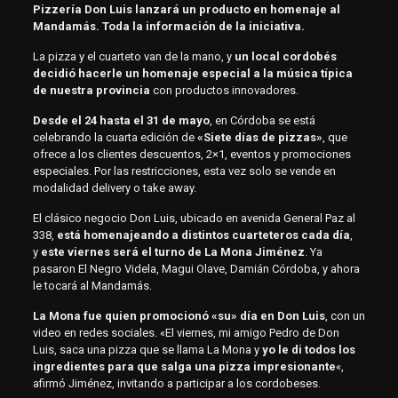
Pizzería Don Luis lanzará un producto en homenaje al
Mandamás. Toda la información de la iniciativa.
La pizza y el cuarteto van de la mano, y
un local cordobés
decidió hacerle un homenaje especial a la música típica
de nuestra provincia
con productos innovadores.
Desde el 24 hasta el 31 de mayo
, en Córdoba se está
celebrando la cuarta edición de
«Siete días de pizzas»
, que
ofrece a los clientes descuentos, 2×1, eventos y promociones
especiales. Por las restricciones, esta vez solo se vende en
modalidad delivery o take away.
El clásico negocio Don Luis, ubicado en avenida General Paz al
338,
está homenajeando a distintos cuarteteros cada día
,
y
este viernes será el turno de La Mona Jiménez
. Ya
pasaron El Negro Videla, Magui Olave, Damián Córdoba, y ahora
le tocará al Mandamás.
La Mona fue quien promocionó «su» día en Don Luis
, con un
video en redes sociales. «El viernes, mi amigo Pedro de Don
Luis, saca una pizza que se llama La Mona y
yo le di todos los
ingredientes para que salga una pizza impresionante
«,
afirmó Jiménez, invitando a participar a los cordobeses.