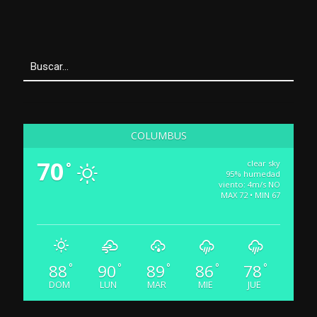
COLUMBUS
70
clear sky
°
95% humedad
viento: 4m/s NO
MAX 72 • MIN 67
88
90
89
86
78
°
°
°
°
°
DOM
LUN
MAR
MIE
JUE