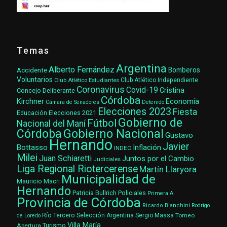
Temas
Argentina
Alberto Fernández
Accidente
Bomberos
Voluntarios
Club Atlético Estudiantes
Club Atlético Independiente
Coronavirus
Covid-19
Cristina
Concejo Deliberante
Córdoba
Kirchner
Economía
Cámara de Senadores
Detenido
Elecciones 2023
Fiesta
Elecciones 2021
Educación
Gobierno de
Fútbol
Nacional del Maní
Gobierno Nacional
Córdoba
Gustavo
Hernando
Javier
Bottasso
Inflación
INDEC
Milei
Juan Schiaretti
Juntos por el Cambio
Judiciales
Liga Regional Riotercerense
Martín Llaryora
Municipalidad de
Mauricio Macri
Hernando
Patricia Bullrich
Policiales
Primera A
Provincia de Córdoba
Ricardo Bianchini
Rodrigo
Río Tercero
Selección Argentina
Sergio Massa
Torneo
de Loredo
Villa María
Turismo
Apertura