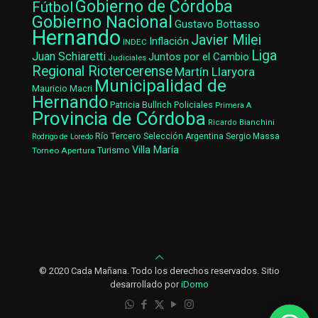
Gobierno de Córdoba
Fútbol
Gobierno Nacional
Gustavo Bottasso
Hernando
Javier Milei
Inflación
INDEC
Liga
Juan Schiaretti
Juntos por el Cambio
Judiciales
Regional Riotercerense
Martín Llaryora
Municipalidad de
Mauricio Macri
Hernando
Patricia Bullrich
Policiales
Primera A
Provincia de Córdoba
Ricardo Bianchini
Río Tercero
Selección Argentina
Sergio Massa
Rodrigo de Loredo
Villa María
Turismo
Torneo Apertura
© 2020 Cada Mañana. Todo los derechos reservados. Sitio
desarrollado por
iDomo