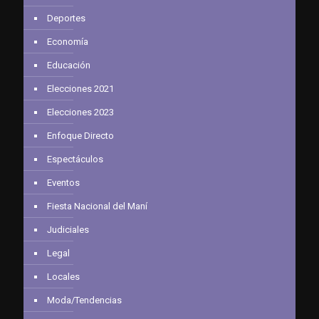
Deportes
Economía
Educación
Elecciones 2021
Elecciones 2023
Enfoque Directo
Espectáculos
Eventos
Fiesta Nacional del Maní
Judiciales
Legal
Locales
Moda/Tendencias