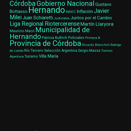
Gobierno Nacional
Córdoba
Gustavo
Hernando
Javier
Bottasso
Inflación
INDEC
Milei
Juan Schiaretti
Juntos por el Cambio
Judiciales
Liga Regional Riotercerense
Martín Llaryora
Municipalidad de
Mauricio Macri
Hernando
Patricia Bullrich
Policiales
Primera A
Provincia de Córdoba
Ricardo Bianchini
Rodrigo
Río Tercero
Selección Argentina
Sergio Massa
Torneo
de Loredo
Villa María
Turismo
Apertura