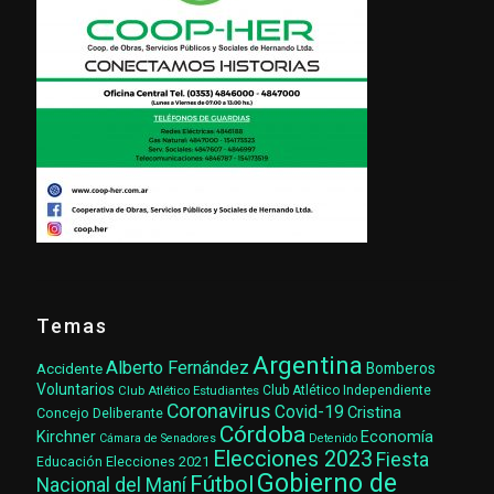
Temas
Argentina
Alberto Fernández
Accidente
Bomberos
Voluntarios
Club Atlético Estudiantes
Club Atlético Independiente
Coronavirus
Covid-19
Cristina
Concejo Deliberante
Córdoba
Kirchner
Economía
Cámara de Senadores
Detenido
Elecciones 2023
Fiesta
Elecciones 2021
Educación
Gobierno de
Fútbol
Nacional del Maní