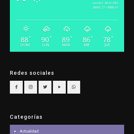
viento: 4m/s NO
MAX 72 • MIN 67
88
90
89
86
78
°
°
°
°
°
DOM
LUN
MAR
MIE
JUE
Redes sociales
Categorías
Actualidad