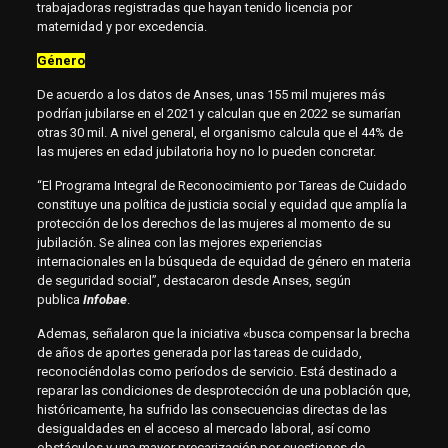
trabajadoras registradas que hayan tenido licencia por
maternidad y por excedencia.
Género
De acuerdo a los datos de Anses, unas 155 mil mujeres más
podrían jubilarse en el 2021 y calculan que en 2022 se sumarían
otras 30 mil. A nivel general, el organismo calcula que el 44% de
las mujeres en edad jubilatoria hoy no lo pueden concretar.
“El Programa Integral de Reconocimiento por Tareas de Cuidado
constituye una política de justicia social y equidad que amplía la
protección de los derechos de las mujeres al momento de su
jubilación. Se alinea con las mejores experiencias
internacionales en la búsqueda de equidad de género en materia
de seguridad social”, destacaron desde Anses, según
publica
Infobae
.
Ademas, señalaron que la iniciativa «busca compensar la brecha
de años de aportes generada por las tareas de cuidado,
reconociéndolas como períodos de servicio. Está destinado a
reparar las condiciones de desprotección de una población que,
históricamente, ha sufrido las consecuencias directas de las
desigualdades en el acceso al mercado laboral, así como
obstáculos y una mayor precarización por cuestiones de