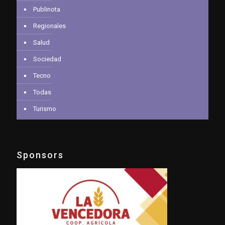
Publinota
Regionales
Salud
Sociedad
Tecno
Todas
Turismo
Sponsors