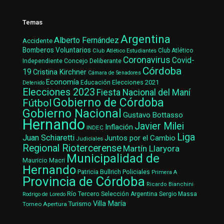
Temas
Argentina
Alberto Fernández
Accidente
Bomberos Voluntarios
Club Atlético Estudiantes
Club Atlético
Coronavirus
Covid-
Concejo Deliberante
Independiente
Córdoba
19
Cristina Kirchner
Cámara de Senadores
Economía
Elecciones 2021
Educación
Detenido
Elecciones 2023
Fiesta Nacional del Maní
Gobierno de Córdoba
Fútbol
Gobierno Nacional
Gustavo Bottasso
Hernando
Javier Milei
Inflación
INDEC
Liga
Juan Schiaretti
Juntos por el Cambio
Judiciales
Regional Riotercerense
Martín Llaryora
Municipalidad de
Mauricio Macri
Hernando
Patricia Bullrich
Policiales
Primera A
Provincia de Córdoba
Ricardo Bianchini
Río Tercero
Selección Argentina
Sergio Massa
Rodrigo de Loredo
Villa María
Turismo
Torneo Apertura