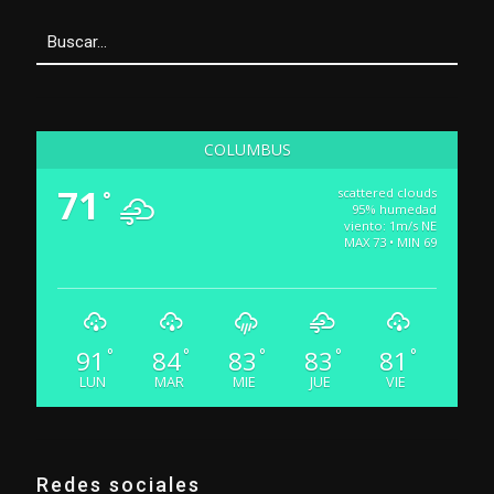
COLUMBUS
71
scattered clouds
°
95% humedad
viento: 1m/s NE
MAX 73 • MIN 69
91
84
83
83
81
°
°
°
°
°
LUN
MAR
MIE
JUE
VIE
Redes sociales