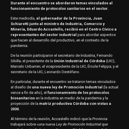
Durante el encuentro se abordaron temas vinculados al
funcionamiento de protocolos sanitarios en el sector.
Este mediodía,
el gobernador de la Provincia, Juan
Schiaretti junto al ministro de Industria, Comercio y
Minería, Eduardo Accastello, recibió en el Centro Cívico a
representantes del sector industrial
para abordar aspectos
que hacen al desarrollo del productivo, en el contexto de la
pandemia.
De la reunión participaron el secretario de Industria, Fernando
Sibilla; el presidente de la
Unión Industrial de Córdoba
(UIC),
Marcelo Uribarren; el vicepresidente de la UIC, Ércole Felippa; y el
secretario de la UIC, Leonardo Destéfano.
En particular, durante el encuentro se trataron temas vinculados
al diseño de
una nueva ley de Promoción Industrial
(la actual
vence a fin de año), el
funcionamiento de los protocolos
biosanitarios
en la industria en medio de la pandemia y la
proyección de la
matriz productiva Córdoba con vistas a
2030
.
Al término de la reunión, Accastello indicó que la Provincia
trabajará sobre
«una nueva Ley de Promoción Industrial que