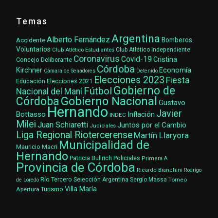
Temas
Argentina
Alberto Fernández
Accidente
Bomberos
Voluntarios
Club Atlético Estudiantes
Club Atlético Independiente
Coronavirus
Covid-19
Cristina
Concejo Deliberante
Córdoba
Kirchner
Economía
Cámara de Senadores
Detenido
Elecciones 2023
Fiesta
Elecciones 2021
Educación
Gobierno de
Fútbol
Nacional del Maní
Gobierno Nacional
Córdoba
Gustavo
Hernando
Javier
Bottasso
Inflación
INDEC
Milei
Juan Schiaretti
Juntos por el Cambio
Judiciales
Liga Regional Riotercerense
Martín Llaryora
Municipalidad de
Mauricio Macri
Hernando
Patricia Bullrich
Policiales
Primera A
Provincia de Córdoba
Ricardo Bianchini
Rodrigo
Río Tercero
Selección Argentina
Sergio Massa
Torneo
de Loredo
Villa María
Turismo
Apertura