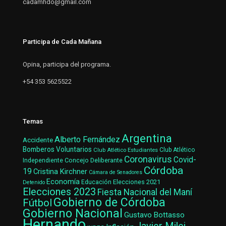
cadamhdo@gmail.com
Participa de Cada Mañana
Opina, participa del programa.
+54 353 5625522
Temas
Argentina
Alberto Fernández
Accidente
Bomberos Voluntarios
Club Atlético Estudiantes
Club Atlético
Coronavirus
Covid-
Concejo Deliberante
Independiente
Córdoba
19
Cristina Kirchner
Cámara de Senadores
Economía
Elecciones 2021
Educación
Detenido
Elecciones 2023
Fiesta Nacional del Maní
Gobierno de Córdoba
Fútbol
Gobierno Nacional
Gustavo Bottasso
Hernando