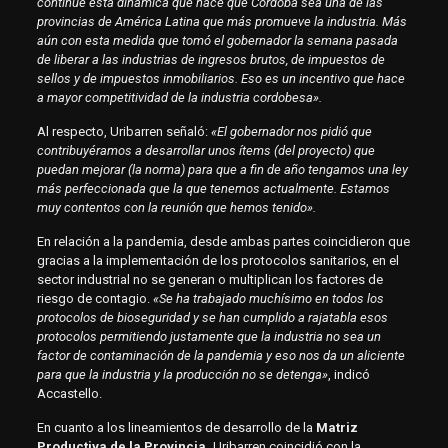
continúe esta dinámica que hace que Córdoba sea una de las
provincias de América Latina que más promueve la industria. Más
aún con esta medida que tomó el gobernador la semana pasada
de liberar a las industrias de ingresos brutos, de impuestos de
sellos y de impuestos inmobiliarios. Eso es un incentivo que hace
a mayor competitividad de la industria cordobesa».
Al respecto, Uribarren señaló:
«El gobernador nos pidió que
contribuyéramos a desarrollar unos ítems (del proyecto) que
puedan mejorar (la norma) para que a fin de año tengamos una ley
más perfeccionada que la que tenemos actualmente. Estamos
muy contentos con la reunión que hemos tenido».
En relación a la pandemia, desde ambas partes coincidieron que
gracias a la implementación de los protocolos sanitarios, en el
sector industrial no se generan o multiplican los factores de
riesgo de contagio.
«Se ha trabajado muchísimo en todos los
protocolos de bioseguridad y se han cumplido a rajatabla esos
protocolos permitiendo justamente que la industria no sea un
factor de contaminación de la pandemia y eso nos da un aliciente
para que la industria y la producción no se detenga»
, indicó
Accastello.
En cuanto a los lineamientos de desarrollo de la
Matriz
Productiva de la Provincia,
Uribarren coincidió con la