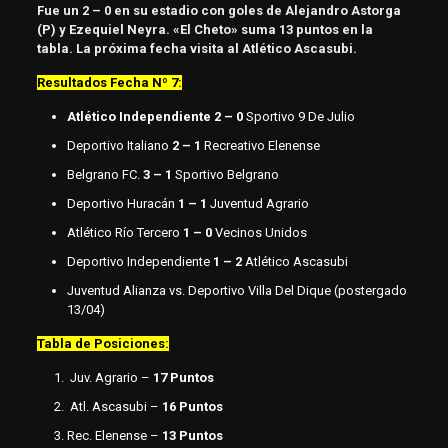
Fue un 2 – 0 en su estadio con goles de Alejandro Astorga
(P) y Ezequiel Neyra. «El Cheto» suma 13 puntos en la
tabla. La próxima fecha visita al Atlético Ascasubi.
Resultados Fecha Nº 7:
Atlético Independiente 2 – 0
Sportivo 9 De Julio
Deportivo Italiano
2 – 1
Recreativo Elenense
Belgrano FC.
3 – 1
Sportivo Belgrano
Deportivo Huracán
1 – 1
Juventud Agrario
Atlético Río Tercero
1 – 0
Vecinos Unidos
Deportivo Independiente
1 – 2
Atlético Ascasubi
Juventud Alianza vs. Deportivo Villa Del Dique (postergado
13/04)
Tabla de Posiciones:
Juv. Agrario –
17 Puntos
Atl. Ascasubi –
16 Puntos
Rec. Elenense –
13 Puntos