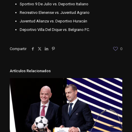
Sportivo 9 De Julio vs. Deportivo Italiano
Recreativo Elenense vs. Juventud Agrario
Juventud Alianza vs. Deportivo Huracán
Deportivo Villa Del Dique vs. Belgrano FC.
Compartir
0
Artículos Relacionados