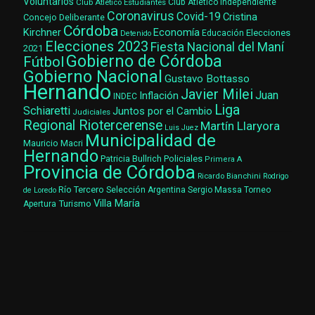
Voluntarios
Club Atlético Estudiantes
Club Atlético Independiente
Coronavirus
Covid-19
Cristina
Concejo Deliberante
Córdoba
Kirchner
Economía
Elecciones
Educación
Detenido
Elecciones 2023
Fiesta Nacional del Maní
2021
Gobierno de Córdoba
Fútbol
Gobierno Nacional
Gustavo Bottasso
Hernando
Javier Milei
Juan
Inflación
INDEC
Liga
Schiaretti
Juntos por el Cambio
Judiciales
Regional Riotercerense
Martín Llaryora
Luis Juez
Municipalidad de
Mauricio Macri
Hernando
Patricia Bullrich
Policiales
Primera A
Provincia de Córdoba
Ricardo Bianchini
Rodrigo
Río Tercero
Selección Argentina
Sergio Massa
Torneo
de Loredo
Villa María
Turismo
Apertura