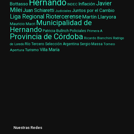
Hernando
Javier
Bottasso
Inflación
INDEC
Milei
Juan Schiaretti
Juntos por el Cambio
Judiciales
Liga Regional Riotercerense
Martín Llaryora
Municipalidad de
Mauricio Macri
Hernando
Patricia Bullrich
Policiales
Primera A
Provincia de Córdoba
Ricardo Bianchini
Rodrigo
Río Tercero
Selección Argentina
Sergio Massa
Torneo
de Loredo
Villa María
Turismo
Apertura
Nuestras Redes