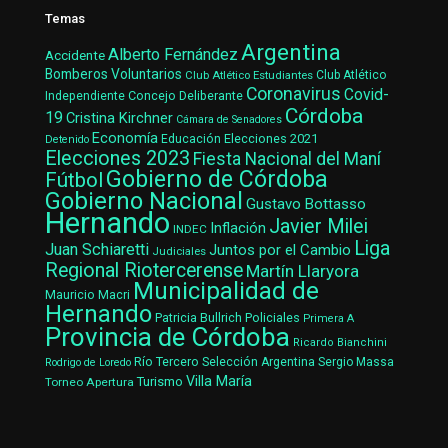
Temas
Argentina
Alberto Fernández
Accidente
Bomberos Voluntarios
Club Atlético Estudiantes
Club Atlético
Coronavirus
Covid-
Concejo Deliberante
Independiente
Córdoba
19
Cristina Kirchner
Cámara de Senadores
Economía
Elecciones 2021
Educación
Detenido
Elecciones 2023
Fiesta Nacional del Maní
Gobierno de Córdoba
Fútbol
Gobierno Nacional
Gustavo Bottasso
Hernando
Javier Milei
Inflación
INDEC
Liga
Juan Schiaretti
Juntos por el Cambio
Judiciales
Regional Riotercerense
Martín Llaryora
Municipalidad de
Mauricio Macri
Hernando
Patricia Bullrich
Policiales
Primera A
Provincia de Córdoba
Ricardo Bianchini
Río Tercero
Selección Argentina
Sergio Massa
Rodrigo de Loredo
Villa María
Turismo
Torneo Apertura