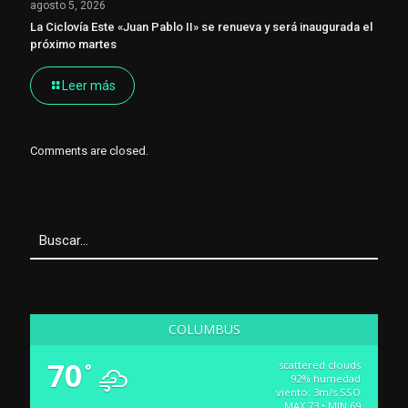
agosto 5, 2026
La Ciclovía Este «Juan Pablo II» se renueva y será inaugurada el
próximo martes
Leer más
Comments are closed.
COLUMBUS
70
scattered clouds
°
92% humedad
viento: 3m/s SSO
MAX 73 • MIN 69