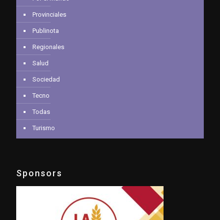
Provinciales
Publinota
Regionales
Salud
Sociedad
Tecno
Todas
Turismo
Sponsors