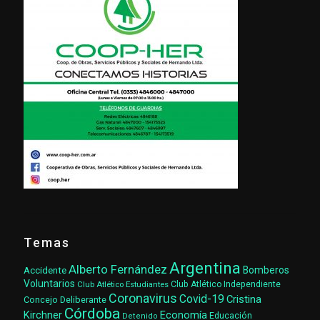
Temas
Argentina
Alberto Fernández
Accidente
Bomberos
Voluntarios
Club Atlético Estudiantes
Club Atlético Independiente
Coronavirus
Covid-19
Cristina
Concejo Deliberante
Córdoba
Kirchner
Economía
Educación
Detenido