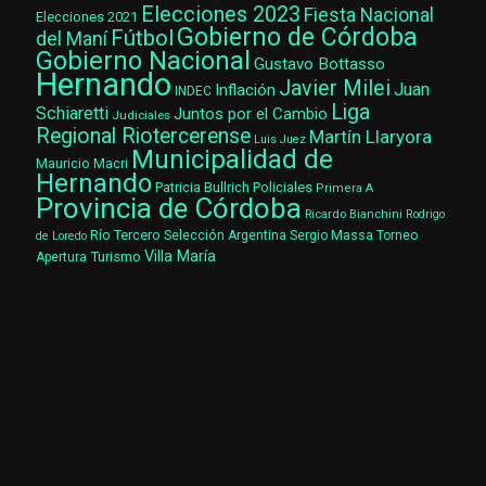
Elecciones 2023
Fiesta Nacional
Elecciones 2021
Gobierno de Córdoba
Fútbol
del Maní
Gobierno Nacional
Gustavo Bottasso
Hernando
Javier Milei
Juan
Inflación
INDEC
Liga
Schiaretti
Juntos por el Cambio
Judiciales
Regional Riotercerense
Martín Llaryora
Luis Juez
Municipalidad de
Mauricio Macri
Hernando
Patricia Bullrich
Policiales
Primera A
Provincia de Córdoba
Ricardo Bianchini
Rodrigo
Río Tercero
Selección Argentina
Sergio Massa
Torneo
de Loredo
Villa María
Turismo
Apertura