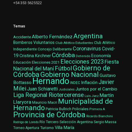
+54 353 5625522
Temas
Argentina
Alberto Fernández
Accidente
Bomberos Voluntarios
Club Atlético Estudiantes
Club Atlético
Coronavirus
Covid-
Concejo Deliberante
Independiente
Córdoba
19
Cristina Kirchner
Economía
Detenido
Elecciones 2023
Fiesta
Elecciones 2021
Educación
Gobierno de
Fútbol
Nacional del Maní
Gobierno Nacional
Córdoba
Gustavo
Hernando
Javier
Bottasso
Inflación
INDEC
Milei
Juan Schiaretti
Juntos por el Cambio
Judiciales
Liga Regional Riotercerense
Martín
Luis Juez
Municipalidad de
Llaryora
Mauricio Macri
Hernando
Patricia Bullrich
Policiales
Primera A
Provincia de Córdoba
Ricardo Bianchini
Río Tercero
Selección Argentina
Sergio Massa
Rodrigo de Loredo
Villa María
Turismo
Torneo Apertura