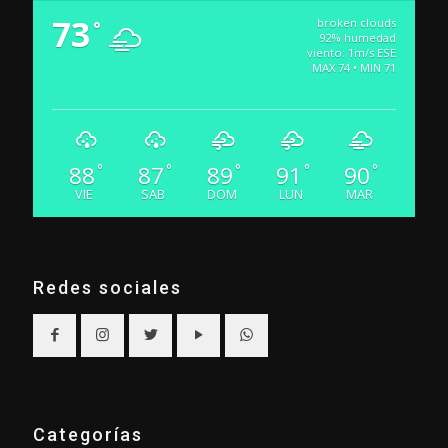
73
broken clouds
°
92% humedad
viento: 1m/s ESE
MAX 74 • MIN 71
88
87
89
91
90
°
°
°
°
°
VIE
SAB
DOM
LUN
MAR
Redes sociales
Categorías