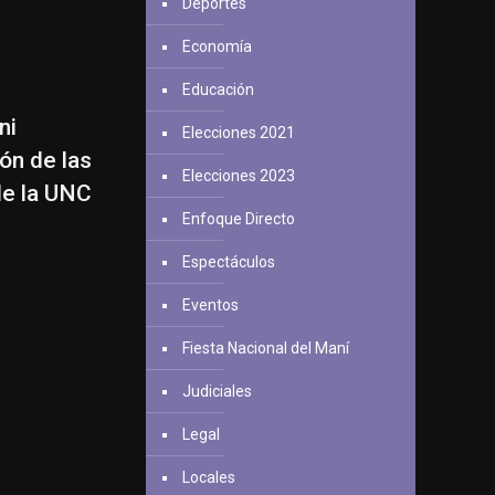
Deportes
Economía
Educación
ni
Elecciones 2021
ión de las
Elecciones 2023
de la UNC
Enfoque Directo
Espectáculos
Eventos
Fiesta Nacional del Maní
Judiciales
Legal
Locales