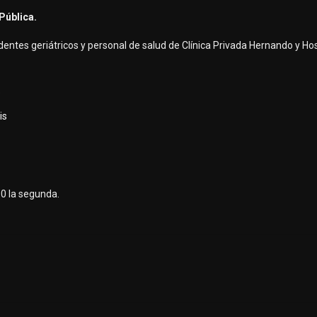
Pública.
dentes geriátricos y personal de salud de Clínica Privada Hernando y Hos
s
is
90 la segunda.