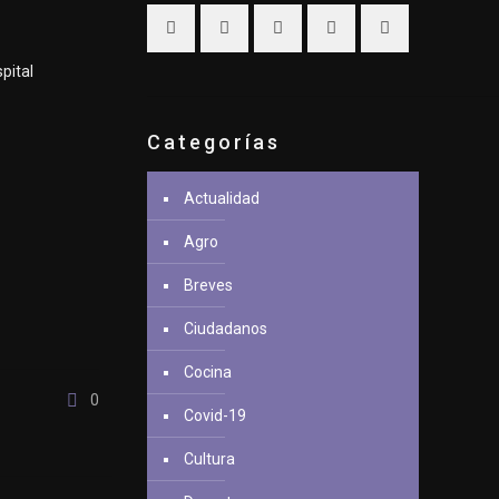
pital
Categorías
Actualidad
Agro
Breves
Ciudadanos
Cocina
0
Covid-19
Cultura