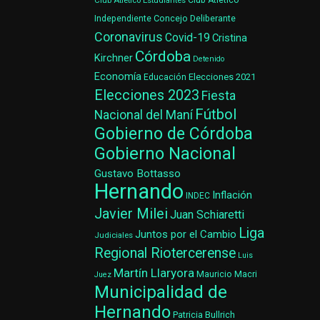
Club Atlético Estudiantes
Club Atlético
Concejo Deliberante
Independiente
Coronavirus
Covid-19
Cristina
Córdoba
Kirchner
Detenido
Economía
Elecciones 2021
Educación
Elecciones 2023
Fiesta
Fútbol
Nacional del Maní
Gobierno de Córdoba
Gobierno Nacional
Gustavo Bottasso
Hernando
Inflación
INDEC
Javier Milei
Juan Schiaretti
Liga
Juntos por el Cambio
Judiciales
Regional Riotercerense
Luis
Martín Llaryora
Mauricio Macri
Juez
Municipalidad de
Hernando
Patricia Bullrich