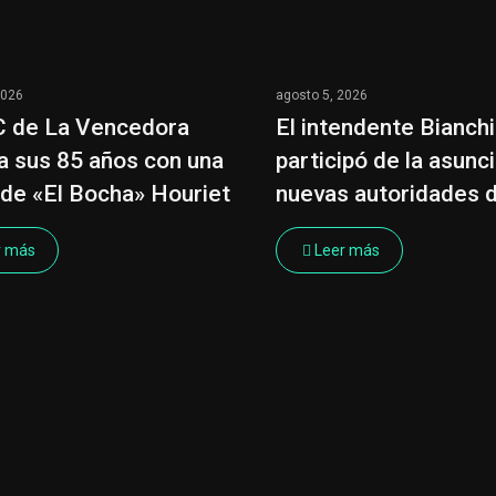
2026
agosto 5, 2026
C de La Vencedora
El intendente Bianchi
a sus 85 años con una
participó de la asunc
 de «El Bocha» Houriet
nuevas autoridades 
r más
Leer más