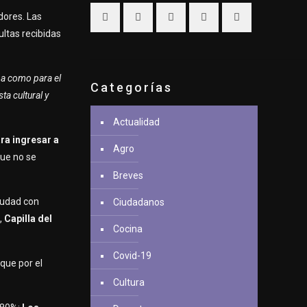
dores. Las
ultas recibidas
ba como para el
Categorías
a cultural y
Actualidad
ara ingresar a
Agro
que no se
Breves
ciudad con
Ciudadanos
,
Capilla del
Cocina
Covid-19
que por el
Cultura