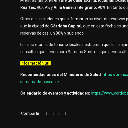
Mientras tanto, en el Valle de Calamuchita, todas las local
Reartes
, 90,69% y
Villa General Belgrano
, 90%. En tanto q
Otras de las ciudades que informaron su nivel de reserva
que la ciudad de
Córdoba Capital
, que en esta fecha es un
reservas de casi un 90% y subiendo.
Los secretarios de turismo locales destacaron que los aloj
consultas que tienen para Semana Santa, lo que genera alta
Información util
Recomendaciones del Ministerio de Salud
:
https://prens
semana-de-pascuas/
Calendario de eventos y actividades
:
https://www.cordob
Compartir