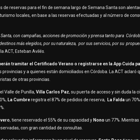
 de reservas para el fin de semana largo de Semana Santa son alenta
turismo locales, en base a las reservas efectuadas y al número de cons
a Santa, con campañas, acciones de promoción y prensa tanto para Córdo
estinos más elegidos, por su naturaleza, por sus servicios, por su propuest
 la ACT, Esteban Avilés.
erán tramitar el Certificado Verano o registrarse en la App Cuida p
s provincias y a quienes están domiciliados en Córdoba. La ACT aclaró 
ristas de otras provincias.
l Valle de Punilla,
Villa Carlos Paz
, su puerta de acceso y sin duda la 
70%,
La Cumbre
registra el 87% de pedidos de reserva,
La Falda
un 70%
6%.
avero
, tiene reservado el 55% de su capacidad y
Nono
un 77%. Mientras 
eservadas, con gran cantidad de consultas.