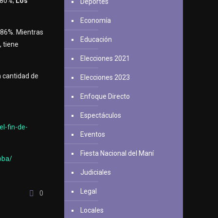
 80%;
Los
Deportes
Economía
 86%. Mientras
Educación
 tiene
Elecciones 2021
n cantidad de
Elecciones 2023
Enfoque Directo
Espectáculos
l-fin-de-
Eventos
Fiesta Nacional del Maní
oba/
Judiciales
Legal
0
Locales