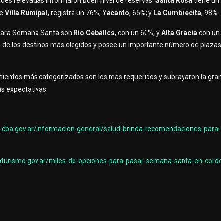
idades relevadas informaron buen nivel de reservas.
Santa Rosa
tiene un
ue
Villa Rumipal,
registra un 76%; Y
acanto
, 65%; y
La Cumbrecita
, 98%.
s para Semana Santa son
Río Ceballos
, con un 60%, y
Alta Gracia
con un
o de los destinos más elegidos y posee un importante número de plazas,
amientos más categorizados son los más requeridos y subrayaron la gra
s expectativas.
a.cba.gov.ar/informacion-general/salud-brinda-recomendaciones-para-e
aturismo.gov.ar/miles-de-opciones-para-pasar-semana-santa-en-cord