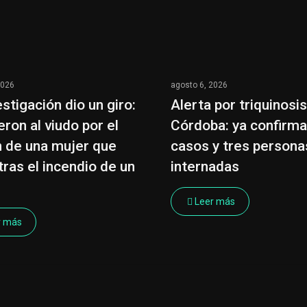
2026
agosto 6, 2026
estigación dio un giro:
Alerta por triquinosi
eron al viudo por el
Córdoba: ya confirm
 de una mujer que
casos y tres persona
tras el incendio de un
internadas
Leer más
r más