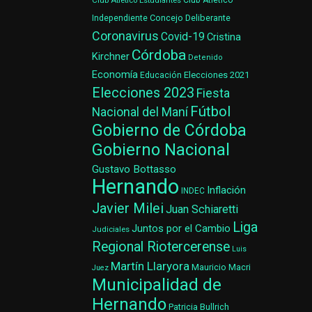
Club Atlético Estudiantes
Club Atlético
Concejo Deliberante
Independiente
Coronavirus
Covid-19
Cristina
Córdoba
Kirchner
Detenido
Economía
Elecciones 2021
Educación
Elecciones 2023
Fiesta
Fútbol
Nacional del Maní
Gobierno de Córdoba
Gobierno Nacional
Gustavo Bottasso
Hernando
Inflación
INDEC
Javier Milei
Juan Schiaretti
Liga
Juntos por el Cambio
Judiciales
Regional Riotercerense
Luis
Martín Llaryora
Mauricio Macri
Juez
Municipalidad de
Hernando
Patricia Bullrich