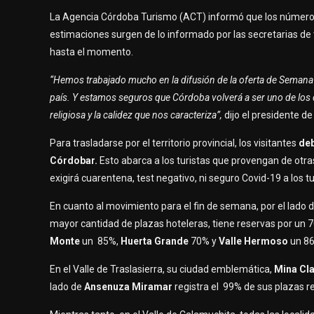
La Agencia Córdoba Turismo (ACT) informó que los números
estimaciones surgen de lo informado por las secretarias de 
hasta el momento.
“Hemos trabajado mucho en la difusión de la oferta de Seman
país. Y estamos seguros que Córdoba volverá a ser uno de los d
religiosa y la calidez que nos caracteriza”,
dijo el presidente de
Para trasladarse por el territorio provincial, los visitantes
deb
Córdobar.
Esto abarca a los turistas que provengan de otra
exigirá cuarentena, test negativo, ni seguro Covid-19 a los tu
En cuanto al movimiento para el fin de semana, por el lado de
mayor cantidad de plazas hoteleras, tiene reservas por un 
Monte
un 85%,
Huerta Grande
70% y
Valle Hermoso
un 8
En el Valle de Traslasierra, su ciudad emblemática,
Mina Cl
lado de
Ansenuza Miramar
registra el 99% de sus plazas r