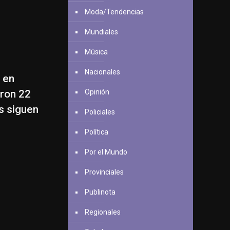
Moda/Tendencias
Mundiales
Música
Nacionales
s en
aron 22
Opinión
s siguen
Policiales
Política
Por el Mundo
Provinciales
Publinota
Regionales