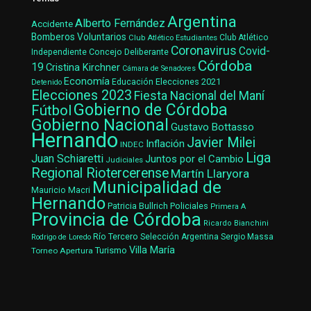
Argentina
Alberto Fernández
Accidente
Bomberos Voluntarios
Club Atlético Estudiantes
Club Atlético
Coronavirus
Covid-
Concejo Deliberante
Independiente
Córdoba
19
Cristina Kirchner
Cámara de Senadores
Economía
Elecciones 2021
Educación
Detenido
Elecciones 2023
Fiesta Nacional del Maní
Gobierno de Córdoba
Fútbol
Gobierno Nacional
Gustavo Bottasso
Hernando
Javier Milei
Inflación
INDEC
Liga
Juan Schiaretti
Juntos por el Cambio
Judiciales
Regional Riotercerense
Martín Llaryora
Municipalidad de
Mauricio Macri
Hernando
Patricia Bullrich
Policiales
Primera A
Provincia de Córdoba
Ricardo Bianchini
Río Tercero
Selección Argentina
Sergio Massa
Rodrigo de Loredo
Villa María
Turismo
Torneo Apertura