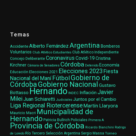
Temas
Argentina
Alberto Fernández
Accidente
Bomberos
Voluntarios
Club Atlético Estudiantes
Club Atlético Independiente
Coronavirus
Covid-19
Cristina
Concejo Deliberante
Córdoba
Kirchner
Economía
Cámara de Senadores
Detenido
Elecciones 2023
Fiesta
Elecciones 2021
Educación
Gobierno de
Fútbol
Nacional del Maní
Gobierno Nacional
Córdoba
Gustavo
Hernando
Javier
Bottasso
Inflación
INDEC
Milei
Juan Schiaretti
Juntos por el Cambio
Judiciales
Liga Regional Riotercerense
Martín Llaryora
Municipalidad de
Mauricio Macri
Hernando
Patricia Bullrich
Policiales
Primera A
Provincia de Córdoba
Ricardo Bianchini
Rodrigo
Río Tercero
Selección Argentina
Sergio Massa
Torneo
de Loredo