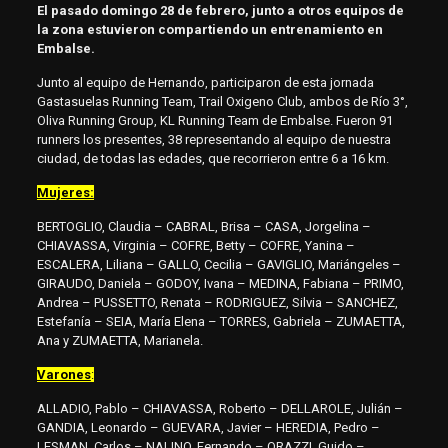
El pasado domingo 28 de febrero, junto a otros equipos de
la zona estuvieron compartiendo un entrenamiento en
Embalse.
Junto al equipo de Hernando, participaron de esta jornada
Gastasuelas Running Team, Trail Oxigeno Club, ambos de Río 3°,
Oliva Running Group, KL Running Team de Embalse. Fueron 91
runners los presentes, 38 representando al equipo de nuestra
ciudad, de todas las edades, que recorrieron entre 6 a 16 km.
Mujeres:
BERTOGLIO, Claudia – CABRAL, Brisa – CASA, Jorgelina –
CHIAVASSA, Virginia – COFRE, Betty – COFRE, Yanina –
ESCALERA, Liliana – GALLO, Cecilia – GAVIGLIO, Mariángeles –
GIRAUDO, Daniela – GODOY, Ivana – MEDINA, Fabiana – PRIMO,
Andrea – PUSSETTO, Renata – RODRIGUEZ, Silvia – SANCHEZ,
Estefanía – SEIA, María Elena – TORRES, Gabriela – ZUMAETTA,
Ana y ZUMAETTA, Marianela.
Varones
:
ALLADIO, Pablo – CHIAVASSA, Roberto – DELLAROLE, Julián –
GANDIA, Leonardo – GUEVARA, Javier – HEREDIA, Pedro –
LESMAN, Carlos – NALINO, Fernando – ORAZZI, Guido –