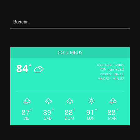
COLUMBUS
84
overcast clouds
°
73% humedad
viento: 1m/s E
MAX 87 • MIN 82
87
89
88
91
88
°
°
°
°
°
VIE
SAB
DOM
LUN
MAR