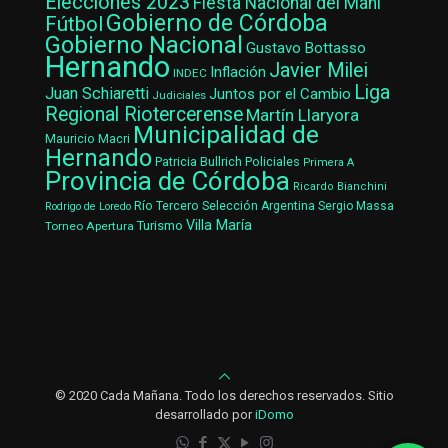
Elecciones 2023
Fiesta Nacional del Maní
Gobierno de Córdoba
Fútbol
Gobierno Nacional
Gustavo Bottasso
Hernando
Javier Milei
Inflación
INDEC
Liga
Juan Schiaretti
Juntos por el Cambio
Judiciales
Regional Riotercerense
Martín Llaryora
Municipalidad de
Mauricio Macri
Hernando
Patricia Bullrich
Policiales
Primera A
Provincia de Córdoba
Ricardo Bianchini
Río Tercero
Selección Argentina
Sergio Massa
Rodrigo de Loredo
Villa María
Turismo
Torneo Apertura
© 2020 Cada Mañana. Todo los derechos reservados. Sitio
desarrollado por
iDomo