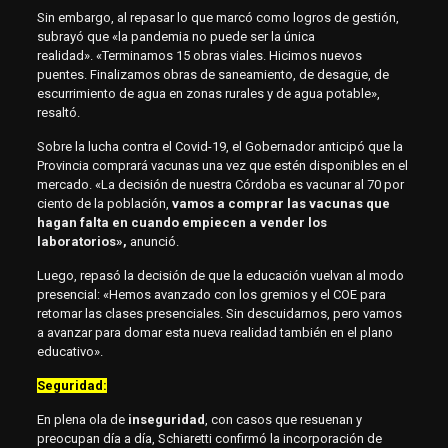
Sin embargo, al repasar lo que marcó como logros de gestión,
subrayó que «la pandemia no puede ser la única
realidad». «Terminamos 15 obras viales. Hicimos nuevos
puentes. Finalizamos obras de saneamiento, de desagüe, de
escurrimiento de agua en zonas rurales y de agua potable»,
resaltó.
Sobre la lucha contra el Covid-19, el Gobernador anticipó que la
Provincia comprará vacunas una vez que estén disponibles en el
mercado. «La decisión de nuestra Córdoba es vacunar al 70 por
ciento de la población,
vamos a comprar las vacunas que
hagan falta
en cuando empiecen a vender los
laboratorios»,
anunció.
Luego, repasó la decisión de que la educación vuelvan al modo
presencial: «Hemos avanzado con los gremios y el COE para
retomar las clases presenciales. Sin descuidarnos, pero vamos
a avanzar para domar esta nueva realidad también en el plano
educativo».
Seguridad:
En plena ola de
inseguridad
, con casos que resuenan y
preocupan día a día, Schiaretti confirmó la incorporación de