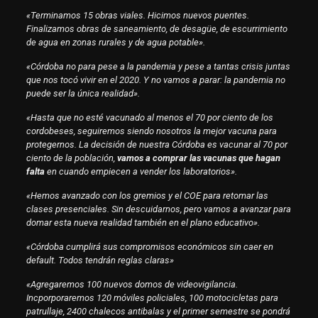
«Terminamos 15 obras viales. Hicimos nuevos puentes.
Finalizamos obras de saneamiento, de desagüe, de escurrimiento
de agua en zonas rurales y de agua potable».
«Córdoba no para pese a la pandemia y pese a tantas crisis juntas
que nos tocó vivir en el 2020. Y no vamos a parar: la pandemia no
puede ser la única realidad».
«Hasta que no esté vacunado al menos el 70 por ciento de los
cordobeses, seguiremos siendo nosotros la mejor vacuna para
protegernos. La decisión de nuestra Córdoba es vacunar al 70 por
ciento de la población,
vamos a comprar las vacunas que hagan
falta
en cuando empiecen a vender los laboratorios».
«Hemos avanzado con los gremios y el COE para retomar las
clases presenciales. Sin descuidarnos, pero vamos a avanzar para
domar esta nueva realidad también en el plano educativo».
«Córdoba cumplirá sus compromisos económicos sin caer en
default. Todos tendrán reglas claras»
«Agregaremos 100 nuevos domos de videovigilancia.
Incporporaremos 120 móviles policiales, 100 motocicletas para
patrullaje, 2400 chalecos antibalas y el primer semestre se pondrá