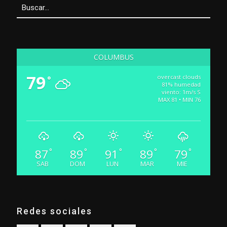
COLUMBUS
79
overcast clouds
°
81% humedad
viento: 1m/s S
MAX 81 • MIN 76
87
89
91
89
79
°
°
°
°
°
SAB
DOM
LUN
MAR
MIE
Redes sociales