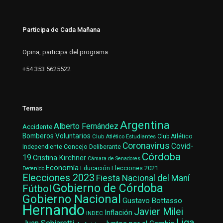
Participa de Cada Mañana
Opina, participa del programa.
+54 353 5625522
Temas
Argentina
Alberto Fernández
Accidente
Bomberos Voluntarios
Club Atlético Estudiantes
Club Atlético
Coronavirus
Covid-
Concejo Deliberante
Independiente
Córdoba
19
Cristina Kirchner
Cámara de Senadores
Economía
Elecciones 2021
Educación
Detenido
Elecciones 2023
Fiesta Nacional del Maní
Gobierno de Córdoba
Fútbol
Gobierno Nacional
Gustavo Bottasso
Hernando
Javier Milei
Inflación
INDEC
Liga