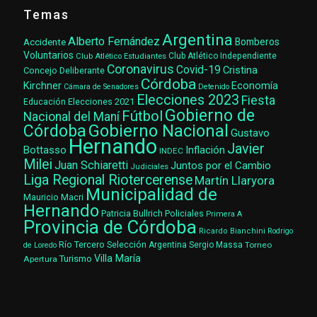
Temas
Argentina
Alberto Fernández
Accidente
Bomberos
Voluntarios
Club Atlético Estudiantes
Club Atlético Independiente
Coronavirus
Covid-19
Cristina
Concejo Deliberante
Córdoba
Kirchner
Economía
Cámara de Senadores
Detenido
Elecciones 2023
Fiesta
Elecciones 2021
Educación
Gobierno de
Fútbol
Nacional del Maní
Gobierno Nacional
Córdoba
Gustavo
Hernando
Javier
Bottasso
Inflación
INDEC
Milei
Juan Schiaretti
Juntos por el Cambio
Judiciales
Liga Regional Riotercerense
Martín Llaryora
Municipalidad de
Mauricio Macri
Hernando
Patricia Bullrich
Policiales
Primera A
Provincia de Córdoba
Ricardo Bianchini
Rodrigo
Río Tercero
Selección Argentina
Sergio Massa
Torneo
de Loredo
Villa María
Turismo
Apertura