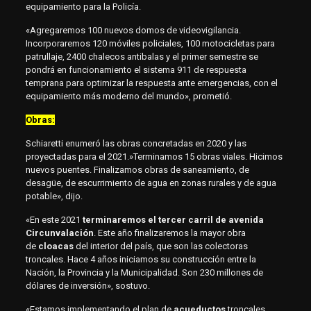
equipamiento para la Policía.
«Agregaremos 100 nuevos domos de videovigilancia.
Incorporaremos 120 móviles policiales, 100 motocicletas para
patrullaje, 2400 chalecos antibalas y el primer semestre se
pondrá en funcionamiento el sistema 911 de respuesta
temprana para optimizar la respuesta ante emergencias, con el
equipamiento más moderno del mundo», prometió.
Obras:
Schiaretti enumeró las obras concretadas en 2020 y las
proyectadas para el 2021.»Terminamos 15 obras viales. Hicimos
nuevos puentes. Finalizamos obras de saneamiento, de
desagüe, de escurrimiento de agua en zonas rurales y de agua
potable», dijo.
«En este 2021
terminaremos el tercer carril de avenida
Circunvalación
. Este año finalizaremos la mayor obra
de
cloacas
del interior del país, que son las colectoras
troncales. Hace 4 años iniciamos su construcción entre la
Nación, la Provincia y la Municipalidad. Son 230 millones de
dólares de inversión», sostuvo.
«Estamos implementando el plan de
acueductos
troncales,