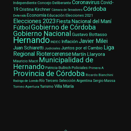
Coronavirus
Covid-
Concejo Deliberante
Independiente
Córdoba
19
Cristina Kirchner
Cámara de Senadores
Economía
Elecciones 2021
Educación
Detenido
Elecciones 2023
Fiesta Nacional del Maní
Gobierno de Córdoba
Fútbol
Gobierno Nacional
Gustavo Bottasso
Hernando
Javier Milei
Inflación
INDEC
Liga
Juan Schiaretti
Juntos por el Cambio
Judiciales
Regional Riotercerense
Martín Llaryora
Municipalidad de
Mauricio Macri
Hernando
Patricia Bullrich
Policiales
Primera A
Provincia de Córdoba
Ricardo Bianchini
Río Tercero
Selección Argentina
Sergio Massa
Rodrigo de Loredo
Villa María
Turismo
Torneo Apertura