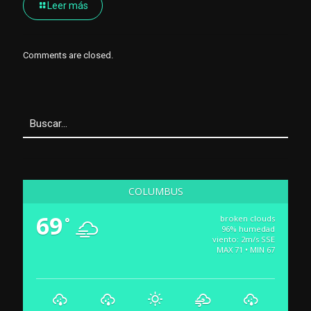
Leer más
Comments are closed.
COLUMBUS
69
broken clouds
°
96% humedad
viento: 2m/s SSE
MAX 71 • MIN 67