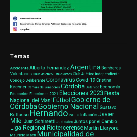
Temas
Argentina
Alberto Fernández
Accidente
Bomberos
Voluntarios
Club Atlético Estudiantes
Club Atlético Independiente
Coronavirus
Covid-19
Cristina
Concejo Deliberante
Córdoba
Kirchner
Economía
Cámara de Senadores
Detenido
Elecciones 2023
Fiesta
Elecciones 2021
Educación
Gobierno de
Fútbol
Nacional del Maní
Gobierno Nacional
Córdoba
Gustavo
Hernando
Javier
Bottasso
Inflación
INDEC
Milei
Juan Schiaretti
Juntos por el Cambio
Judiciales
Liga Regional Riotercerense
Martín Llaryora
Municipalidad de
Mauricio Macri