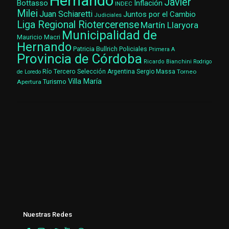
Hernando
Javier
Bottasso
Inflación
INDEC
Milei
Juan Schiaretti
Juntos por el Cambio
Judiciales
Liga Regional Riotercerense
Martín Llaryora
Municipalidad de
Mauricio Macri
Hernando
Patricia Bullrich
Policiales
Primera A
Provincia de Córdoba
Ricardo Bianchini
Rodrigo
Río Tercero
Selección Argentina
Sergio Massa
Torneo
de Loredo
Villa María
Turismo
Apertura
Nuestras Redes