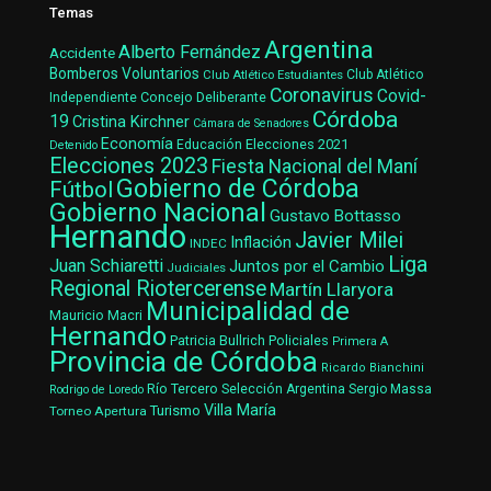
Temas
Argentina
Alberto Fernández
Accidente
Bomberos Voluntarios
Club Atlético Estudiantes
Club Atlético
Coronavirus
Covid-
Concejo Deliberante
Independiente
Córdoba
19
Cristina Kirchner
Cámara de Senadores
Economía
Elecciones 2021
Educación
Detenido
Elecciones 2023
Fiesta Nacional del Maní
Gobierno de Córdoba
Fútbol
Gobierno Nacional
Gustavo Bottasso
Hernando
Javier Milei
Inflación
INDEC
Liga
Juan Schiaretti
Juntos por el Cambio
Judiciales
Regional Riotercerense
Martín Llaryora
Municipalidad de
Mauricio Macri
Hernando
Patricia Bullrich
Policiales
Primera A
Provincia de Córdoba
Ricardo Bianchini
Río Tercero
Selección Argentina
Sergio Massa
Rodrigo de Loredo
Villa María
Turismo
Torneo Apertura