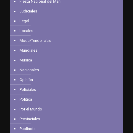
Fiesta Nacional del Maní
Judiciales
Legal
Locales
Moda/Tendencias
Mundiales
Música
Nacionales
Opinión
Policiales
Política
Por el Mundo
Provinciales
Publinota