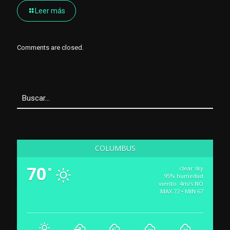
Leer más
Comments are closed.
COLUMBUS
70
clear sky
°
95% humedad
viento: 4m/s NO
MAX 72 • MIN 67