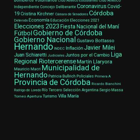
Bomberos Voluntarios
Club Atlético Estudiantes
Club Atlético
Coronavirus
Covid-
Concejo Deliberante
Independiente
Córdoba
19
Cristina Kirchner
Cámara de Senadores
Economía
Elecciones 2021
Educación
Detenido
Elecciones 2023
Fiesta Nacional del Maní
Gobierno de Córdoba
Fútbol
Gobierno Nacional
Gustavo Bottasso
Hernando
Javier Milei
Inflación
INDEC
Liga
Juan Schiaretti
Juntos por el Cambio
Judiciales
Regional Riotercerense
Martín Llaryora
Municipalidad de
Mauricio Macri
Hernando
Patricia Bullrich
Policiales
Primera A
Provincia de Córdoba
Ricardo Bianchini
Río Tercero
Selección Argentina
Sergio Massa
Rodrigo de Loredo
Villa María
Turismo
Torneo Apertura