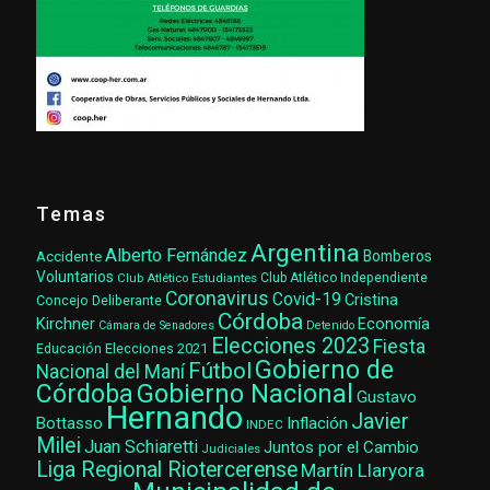
Temas
Argentina
Alberto Fernández
Accidente
Bomberos
Voluntarios
Club Atlético Estudiantes
Club Atlético Independiente
Coronavirus
Covid-19
Cristina
Concejo Deliberante
Córdoba
Kirchner
Economía
Cámara de Senadores
Detenido
Elecciones 2023
Fiesta
Elecciones 2021
Educación
Gobierno de
Fútbol
Nacional del Maní
Gobierno Nacional
Córdoba
Gustavo
Hernando
Javier
Bottasso
Inflación
INDEC
Milei
Juan Schiaretti
Juntos por el Cambio
Judiciales
Liga Regional Riotercerense
Martín Llaryora