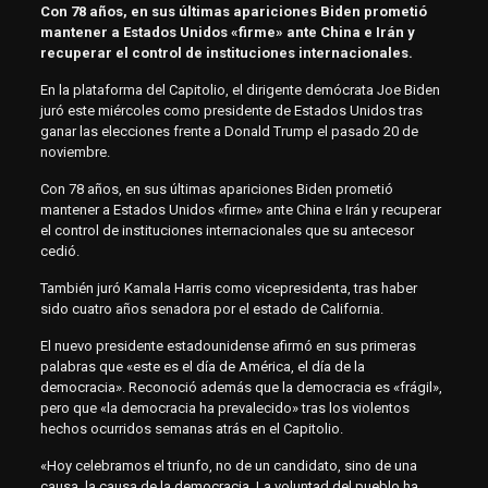
Con 78 años, en sus últimas apariciones Biden prometió
mantener a Estados Unidos «firme» ante China e Irán y
recuperar el control de instituciones internacionales.
En la plataforma del Capitolio, el dirigente demócrata Joe Biden
juró este miércoles como presidente de Estados Unidos tras
ganar las elecciones frente a Donald Trump el pasado 20 de
noviembre.
Con 78 años, en sus últimas apariciones Biden prometió
mantener a Estados Unidos «firme» ante China e Irán y recuperar
el control de instituciones internacionales que su antecesor
cedió.
También juró Kamala Harris como vicepresidenta, tras haber
sido cuatro años senadora por el estado de California.
El nuevo presidente estadounidense afirmó en sus primeras
palabras que «este es el día de América, el día de la
democracia». Reconoció además que la democracia es «frágil»,
pero que «la democracia ha prevalecido» tras los violentos
hechos ocurridos semanas atrás en el Capitolio.
«Hoy celebramos el triunfo, no de un candidato, sino de una
causa, la causa de la democracia. La voluntad del pueblo ha