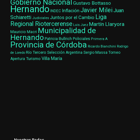
Gobierno Nacional
Gustavo Bottasso
Hernando
Javier Milei
Juan
Inflación
INDEC
Liga
Schiaretti
Juntos por el Cambio
Judiciales
Regional Riotercerense
Martín Llaryora
Luis Juez
Municipalidad de
Mauricio Macri
Hernando
Patricia Bullrich
Policiales
Primera A
Provincia de Córdoba
Ricardo Bianchini
Rodrigo
Río Tercero
Selección Argentina
Sergio Massa
Torneo
de Loredo
Villa María
Turismo
Apertura
Nuestras Redes