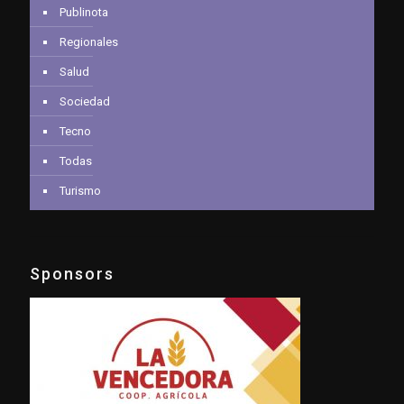
Publinota
Regionales
Salud
Sociedad
Tecno
Todas
Turismo
Sponsors