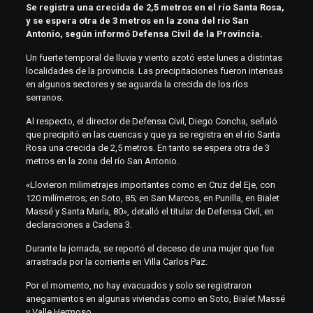
Se registra una crecida de 2,5 metros en el río Santa Rosa,
y se espera otra de 3 metros en la zona del río San
Antonio, según informó Defensa Civil de la Provincia.
Un fuerte temporal de lluvia y viento azotó este lunes a distintas
localidades de la provincia. Las precipitaciones fueron intensas
en algunos sectores y se aguarda la crecida de los ríos
serranos.
Al respecto, el director de Defensa Civil, Diego Concha, señaló
que precipitó en las cuencas y que ya se registra en el río Santa
Rosa una crecida de 2,5 metros. En tanto se espera otra de 3
metros en la zona del río San Antonio.
«Llovieron milimetrajes importantes como en Cruz del Eje, con
120 milímetros; en Soto, 85; en San Marcos, en Punilla, en Bialet
Massé y Santa María, 80», detalló el titular de Defensa Civil, en
declaraciones a Cadena 3.
Durante la jornada, se reportó el deceso de una mujer que fue
arrastrada por la corriente en Villa Carlos Paz.
Por el momento, no hay evacuados y solo se registraron
anegamientos en algunas viviendas como en Soto, Bialet Massé
y Valle Hermoso.