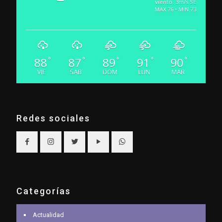
viento: 3m/s SE
MAX 76 • MIN 73
88
87
89
91
90
°
°
°
°
°
VIE
SAB
DOM
LUN
MAR
Redes sociales
Categorías
Actualidad