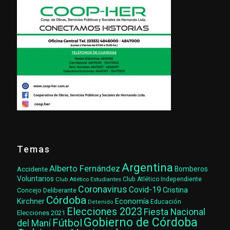
Temas
Argentina
Alberto Fernández
Accidente
Bomberos
Voluntarios
Club Atlético Estudiantes
Club Atlético Independiente
Coronavirus
Covid-19
Cristina
Concejo Deliberante
Córdoba
Kirchner
Economía
Educación
Detenido
Elecciones 2023
Fiesta Nacional
Elecciones 2021
Gobierno de Córdoba
Fútbol
del Maní