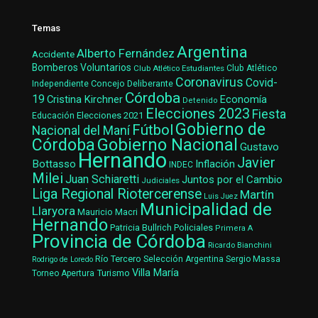
Temas
Argentina
Alberto Fernández
Accidente
Bomberos Voluntarios
Club Atlético Estudiantes
Club Atlético
Coronavirus
Covid-
Concejo Deliberante
Independiente
Córdoba
19
Cristina Kirchner
Economía
Detenido
Elecciones 2023
Fiesta
Elecciones 2021
Educación
Gobierno de
Fútbol
Nacional del Maní
Gobierno Nacional
Córdoba
Gustavo
Hernando
Javier
Bottasso
Inflación
INDEC
Milei
Juan Schiaretti
Juntos por el Cambio
Judiciales
Liga Regional Riotercerense
Martín
Luis Juez
Municipalidad de
Llaryora
Mauricio Macri
Hernando
Patricia Bullrich
Policiales
Primera A
Provincia de Córdoba
Ricardo Bianchini
Río Tercero
Selección Argentina
Sergio Massa
Rodrigo de Loredo
Villa María
Turismo
Torneo Apertura