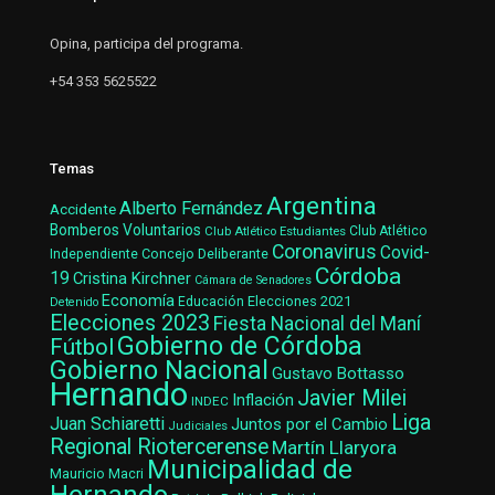
Opina, participa del programa.
+54 353 5625522
Temas
Argentina
Alberto Fernández
Accidente
Bomberos Voluntarios
Club Atlético Estudiantes
Club Atlético
Coronavirus
Covid-
Concejo Deliberante
Independiente
Córdoba
19
Cristina Kirchner
Cámara de Senadores
Economía
Elecciones 2021
Educación
Detenido
Elecciones 2023
Fiesta Nacional del Maní
Gobierno de Córdoba
Fútbol
Gobierno Nacional
Gustavo Bottasso
Hernando
Javier Milei
Inflación
INDEC
Liga
Juan Schiaretti
Juntos por el Cambio
Judiciales
Regional Riotercerense
Martín Llaryora
Municipalidad de
Mauricio Macri
Hernando