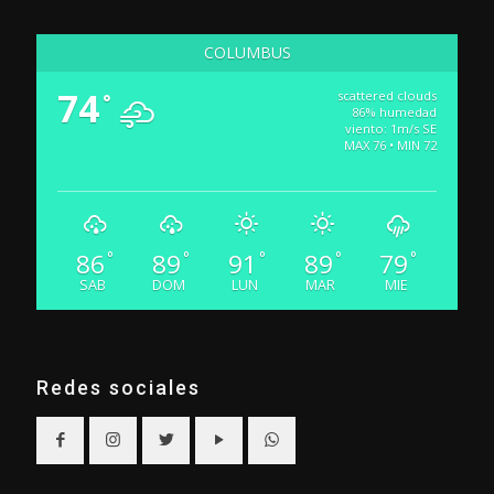
COLUMBUS
74
scattered clouds
°
86% humedad
viento: 1m/s SE
MAX 76 • MIN 72
86
89
91
89
79
°
°
°
°
°
SAB
DOM
LUN
MAR
MIE
Redes sociales