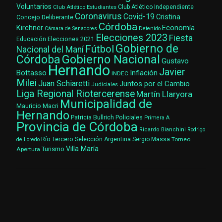
Voluntarios
Club Atlético Estudiantes
Club Atlético Independiente
Coronavirus
Covid-19
Cristina
Concejo Deliberante
Córdoba
Kirchner
Economía
Cámara de Senadores
Detenido
Elecciones 2023
Fiesta
Elecciones 2021
Educación
Gobierno de
Fútbol
Nacional del Maní
Gobierno Nacional
Córdoba
Gustavo
Hernando
Javier
Bottasso
Inflación
INDEC
Milei
Juan Schiaretti
Juntos por el Cambio
Judiciales
Liga Regional Riotercerense
Martín Llaryora
Municipalidad de
Mauricio Macri
Hernando
Patricia Bullrich
Policiales
Primera A
Provincia de Córdoba
Ricardo Bianchini
Rodrigo
Río Tercero
Selección Argentina
Sergio Massa
Torneo
de Loredo
Villa María
Turismo
Apertura