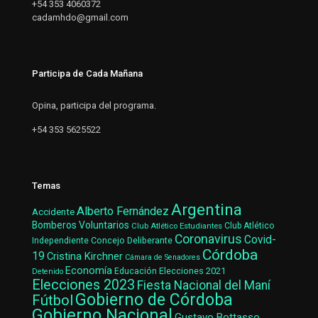
+54 353 4060372
cadamhdo@gmail.com
Participa de Cada Mañana
Opina, participa del programa.
+54 353 5625522
Temas
Argentina
Alberto Fernández
Accidente
Bomberos Voluntarios
Club Atlético Estudiantes
Club Atlético
Coronavirus
Covid-
Concejo Deliberante
Independiente
Córdoba
19
Cristina Kirchner
Cámara de Senadores
Economía
Elecciones 2021
Educación
Detenido
Elecciones 2023
Fiesta Nacional del Maní
Gobierno de Córdoba
Fútbol
Gobierno Nacional
Gustavo Bottasso