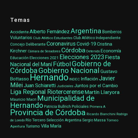
Temas
Argentina
Alberto Fernández
Accidente
Bomberos
Voluntarios
Club Atlético Estudiantes
Club Atlético Independiente
Coronavirus
Covid-19
Cristina
Concejo Deliberante
Córdoba
Kirchner
Economía
Cámara de Senadores
Detenido
Elecciones 2023
Fiesta
Elecciones 2021
Educación
Gobierno de
Fútbol
Nacional del Maní
Gobierno Nacional
Córdoba
Gustavo
Hernando
Javier
Bottasso
Inflación
INDEC
Milei
Juan Schiaretti
Juntos por el Cambio
Judiciales
Liga Regional Riotercerense
Martín Llaryora
Municipalidad de
Mauricio Macri
Hernando
Patricia Bullrich
Policiales
Primera A
Provincia de Córdoba
Ricardo Bianchini
Rodrigo
Río Tercero
Selección Argentina
Sergio Massa
Torneo
de Loredo
Villa María
Turismo
Apertura