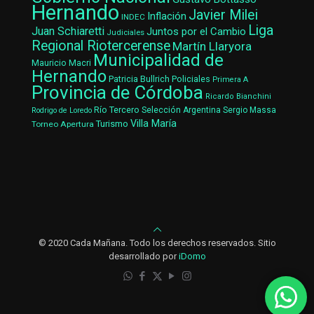
Hernando
Javier Milei
Inflación
INDEC
Liga
Juan Schiaretti
Juntos por el Cambio
Judiciales
Regional Riotercerense
Martín Llaryora
Municipalidad de
Mauricio Macri
Hernando
Patricia Bullrich
Policiales
Primera A
Provincia de Córdoba
Ricardo Bianchini
Río Tercero
Selección Argentina
Sergio Massa
Rodrigo de Loredo
Villa María
Turismo
Torneo Apertura
© 2020 Cada Mañana. Todo los derechos reservados. Sitio
desarrollado por
iDomo