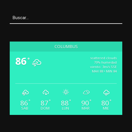
COLUMBUS
86
scattered clouds
°
70% humedad
viento: 3m/s SSE
MAX 88 • MIN 84
86
87
88
90
80
°
°
°
°
°
SAB
DOM
LUN
MAR
MIE