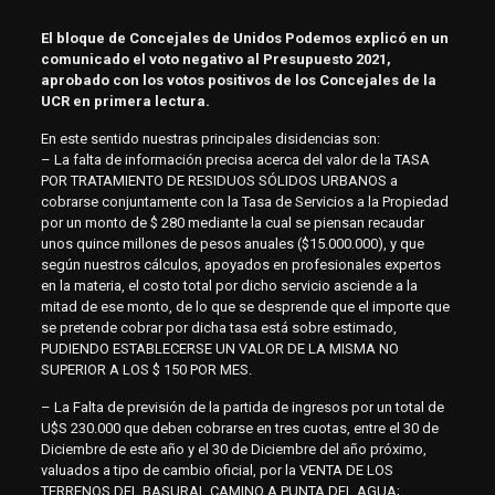
El bloque de Concejales de Unidos Podemos explicó en un
comunicado el voto negativo al Presupuesto 2021,
aprobado con los votos positivos de los Concejales de la
UCR en primera lectura.
En este sentido nuestras principales disidencias son:
– La falta de información precisa acerca del valor de la TASA
POR TRATAMIENTO DE RESIDUOS SÓLIDOS URBANOS a
cobrarse conjuntamente con la Tasa de Servicios a la Propiedad
por un monto de $ 280 mediante la cual se piensan recaudar
unos quince millones de pesos anuales ($15.000.000), y que
según nuestros cálculos, apoyados en profesionales expertos
en la materia, el costo total por dicho servicio asciende a la
mitad de ese monto, de lo que se desprende que el importe que
se pretende cobrar por dicha tasa está sobre estimado,
PUDIENDO ESTABLECERSE UN VALOR DE LA MISMA NO
SUPERIOR A LOS $ 150 POR MES.
– La Falta de previsión de la partida de ingresos por un total de
U$S 230.000 que deben cobrarse en tres cuotas, entre el 30 de
Diciembre de este año y el 30 de Diciembre del año próximo,
valuados a tipo de cambio oficial, por la VENTA DE LOS
TERRENOS DEL BASURAL CAMINO A PUNTA DEL AGUA;