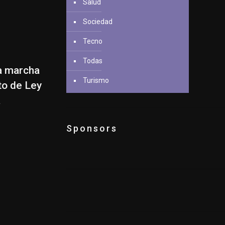
Salud
Sociedad
Tecno
Todas
la marcha
Turismo
to de Ley
a
Sponsors