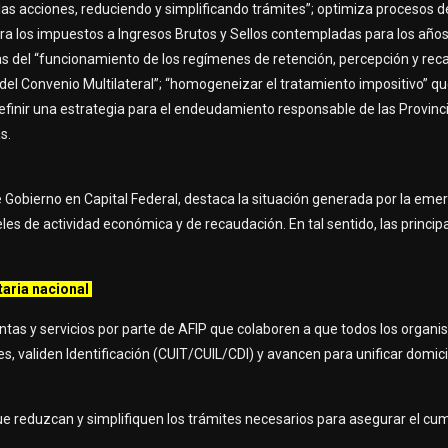
las acciones, reduciendo y simplificando trámites”; optimiza procesos 
ra los impuestos a Ingresos Brutos y Sellos contempladas para los año
as del “funcionamiento de los regímenes de retención, percepción y rec
del Convenio Multilateral”; “homogeneizar el tratamiento impositivo” qu
efinir una estrategia para el endeudamiento responsable de las Provinci
s.
e Gobierno en Capital Federal, destaca la situación generada por la eme
es de actividad económica y de recaudación. En tal sentido, las princi
aria nacional
tas y servicios por parte de AFIP que colaboren a que todos los organ
 validen Identificación (CUIT/CUIL/CDI) y avancen para unificar domicili
ue reduzcan y simplifiquen los trámites necesarios para asegurar el cu