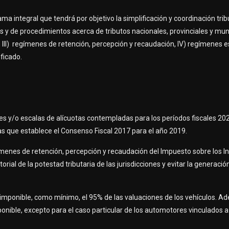
 integral que tendrá por objetivo la simplificación y coordinación tribu
y de procedimientos acerca de tributos nacionales, provinciales y munic
, III) regímenes de retención, percepción y recaudación, IV) regímenes 
ificado.
es y/o escalas de alícuotas contempladas para los períodos fiscales 20
tas que establece el Consenso Fiscal 2017 para el año 2019.
menes de retención, percepción y recaudación del Impuesto sobre los I
torial de la potestad tributaria de las jurisdicciones y evitar la generaci
ponible, como mínimo, el 95% de las valuaciones de los vehículos. Ade
onible, excepto para el caso particular de los automotores vinculados a