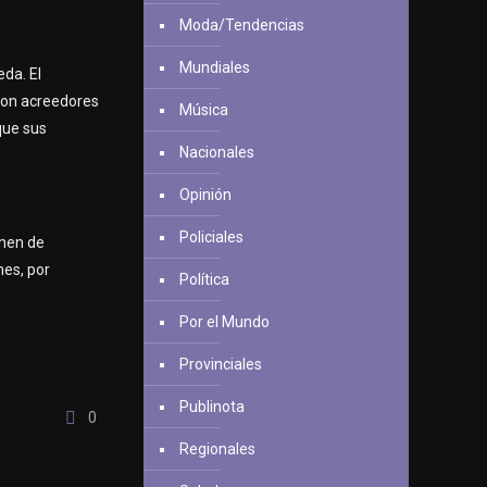
Moda/Tendencias
Mundiales
da. El
 con acreedores
Música
que sus
Nacionales
Opinión
Policiales
imen de
nes, por
Política
Por el Mundo
Provinciales
Publinota
0
Regionales