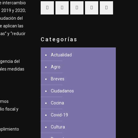
de intercambio
s 2019 y 2020;
audación del
e aplican las
as” y “reducir
Categorías
Actualidad
rgencia del
Agro
pales medidas
Breves
Ciudadanos
ismos
Cocina
o fiscal y
Covid-19
Cultura
mplimiento