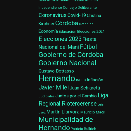
Club Atlético Estudiantes
Club Atlético
Concejo Deliberante
Independiente
Coronavirus
Covid-19
Cristina
Córdoba
Kirchner
Detenido
Economía
Elecciones 2021
Educación
Elecciones 2023
Fiesta
Fútbol
Nacional del Maní
Gobierno de Córdoba
Gobierno Nacional
Gustavo Bottasso
Hernando
Inflación
INDEC
Javier Milei
Juan Schiaretti
Liga
Juntos por el Cambio
Judiciales
Regional Riotercerense
Luis
Martín Llaryora
Mauricio Macri
Juez
Municipalidad de
Hernando
Patricia Bullrich