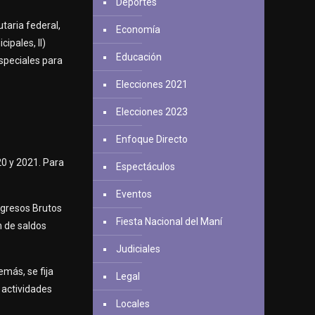
Deportes
taria federal,
Economía
ipales, II)
Educación
especiales para
Elecciones 2021
Elecciones 2023
Enfoque Directo
20 y 2021. Para
Espectáculos
Eventos
ngresos Brutos
Fiesta Nacional del Maní
ón de saldos
Judiciales
más, se fija
Legal
 actividades
Locales