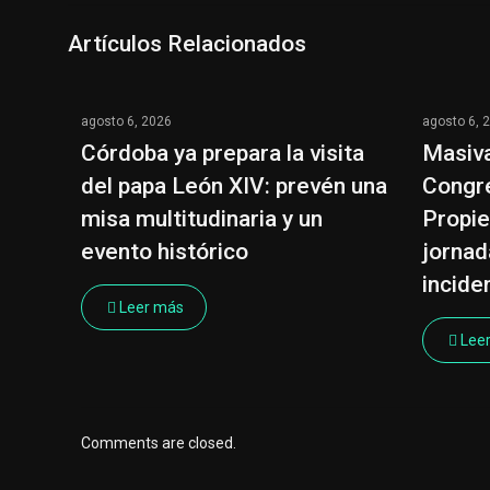
Artículos Relacionados
agosto 6, 2026
agosto 6, 
Córdoba ya prepara la visita
Masiva
del papa León XIV: prevén una
Congre
misa multitudinaria y un
Propie
evento histórico
jornad
incide
Leer más
Lee
Comments are closed.