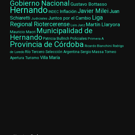
Gobierno Nacional
Gustavo Bottasso
Hernando
Javier Milei
Juan
Inflación
INDEC
Liga
Schiaretti
Juntos por el Cambio
Judiciales
Regional Riotercerense
Martín Llaryora
Luis Juez
Municipalidad de
Mauricio Macri
Hernando
Patricia Bullrich
Policiales
Primera A
Provincia de Córdoba
Ricardo Bianchini
Rodrigo
Río Tercero
Selección Argentina
Sergio Massa
Torneo
de Loredo
Villa María
Turismo
Apertura