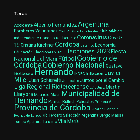
Temas
Argentina
Alberto Fernández
Accidente
Bomberos Voluntarios
Club Atlético Estudiantes
Club Atlético
Coronavirus
Covid-
Concejo Deliberante
Independiente
Córdoba
19
Cristina Kirchner
Economía
Detenido
Elecciones 2023
Fiesta
Elecciones 2021
Educación
Gobierno de
Fútbol
Nacional del Maní
Gobierno Nacional
Córdoba
Gustavo
Hernando
Javier
Bottasso
Inflación
INDEC
Milei
Juan Schiaretti
Juntos por el Cambio
Judiciales
Liga Regional Riotercerense
Martín
Luis Juez
Municipalidad de
Llaryora
Mauricio Macri
Hernando
Patricia Bullrich
Policiales
Primera A
Provincia de Córdoba
Ricardo Bianchini
Río Tercero
Selección Argentina
Sergio Massa
Rodrigo de Loredo
Villa María
Turismo
Torneo Apertura