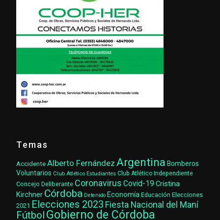
Temas
Argentina
Alberto Fernández
Accidente
Bomberos
Voluntarios
Club Atlético Estudiantes
Club Atlético Independiente
Coronavirus
Covid-19
Cristina
Concejo Deliberante
Córdoba
Kirchner
Economía
Elecciones
Educación
Detenido
Elecciones 2023
Fiesta Nacional del Maní
2021
Gobierno de Córdoba
Fútbol