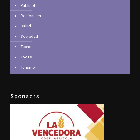
Publinota
Regionales
Salud
Sociedad
Tecno
Todas
Turismo
Sponsors