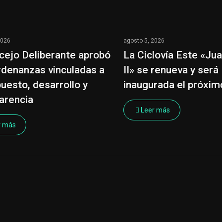
2026
agosto 5, 2026
cejo Deliberante aprobó
La Ciclovía Este «Ju
rdenanzas vinculadas a
II» se renueva y será
uesto, desarrollo y
inaugurada el próxi
arencia
Leer más
r más