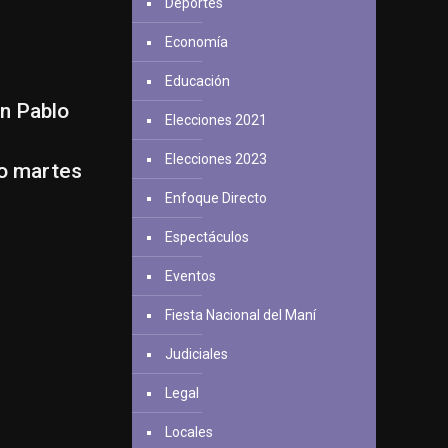
Deportes
Economía
Educación
an Pablo
Elecciones 2021
Elecciones 2023
mo martes
Enfoque Directo
Espectáculos
Eventos
Fiesta Nacional del Maní
Judiciales
Legal
Locales