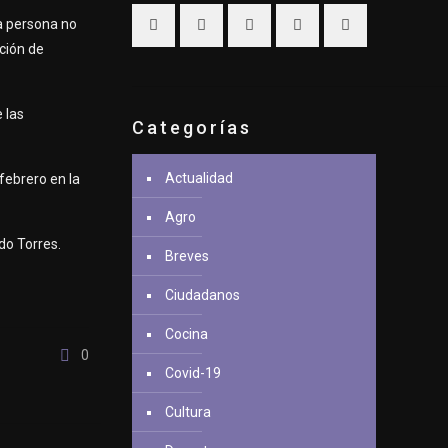
a persona no
ción de
 las
Categorías
Actualidad
 febrero en la
Agro
ndo Torres.
Breves
Ciudadanos
Cocina
0
Covid-19
Cultura