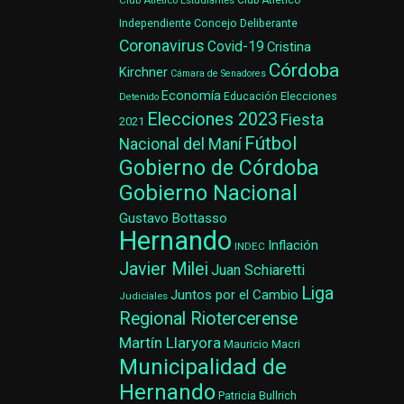
Club Atlético Estudiantes
Club Atlético
Concejo Deliberante
Independiente
Coronavirus
Covid-19
Cristina
Córdoba
Kirchner
Cámara de Senadores
Economía
Elecciones
Educación
Detenido
Elecciones 2023
Fiesta
2021
Fútbol
Nacional del Maní
Gobierno de Córdoba
Gobierno Nacional
Gustavo Bottasso
Hernando
Inflación
INDEC
Javier Milei
Juan Schiaretti
Liga
Juntos por el Cambio
Judiciales
Regional Riotercerense
Martín Llaryora
Mauricio Macri
Municipalidad de
Hernando
Patricia Bullrich