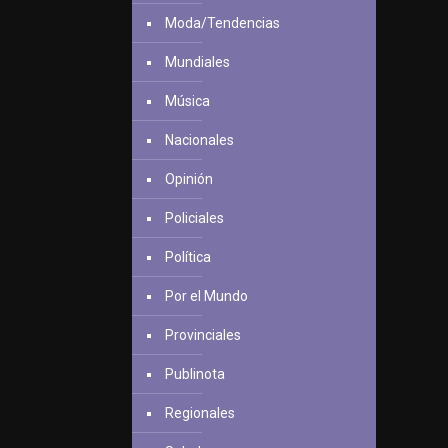
Moda/Tendencias
Mundiales
Música
Nacionales
Opinión
Policiales
Política
Por el Mundo
Provinciales
Publinota
Regionales