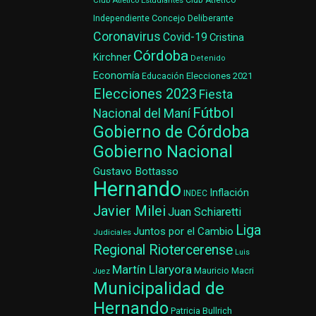
Club Atlético Estudiantes
Club Atlético
Concejo Deliberante
Independiente
Coronavirus
Covid-19
Cristina
Córdoba
Kirchner
Detenido
Economía
Elecciones 2021
Educación
Elecciones 2023
Fiesta
Fútbol
Nacional del Maní
Gobierno de Córdoba
Gobierno Nacional
Gustavo Bottasso
Hernando
Inflación
INDEC
Javier Milei
Juan Schiaretti
Liga
Juntos por el Cambio
Judiciales
Regional Riotercerense
Luis
Martín Llaryora
Mauricio Macri
Juez
Municipalidad de
Hernando
Patricia Bullrich