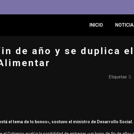
INICIO
NOTICIA
in de año y se duplica el
Alimentar
Etiquetas
 está el tema de lo bonos», sostuvo el ministro de Desarrollo Social.
ue el Gobierno evalúa la posibilidad de entregar «un bono de fin de año» 