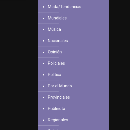
Moda/Tendencias
Mundiales
Música
Nacionales
Opinión
Policiales
Política
Por el Mundo
Provinciales
Publinota
Regionales