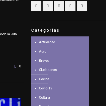
.
Categorías
odó la vida,
Actualidad
Agro
Breves
0
Ciudadanos
Cocina
Covid-19
Cultura