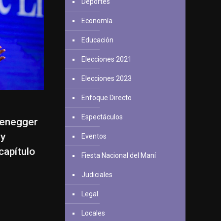
Deportes
Economía
Educación
Elecciones 2021
Elecciones 2023
Enfoque Directo
Espectáculos
zenegger
 y
Eventos
capítulo
Fiesta Nacional del Maní
Judiciales
Legal
Locales