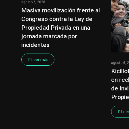
agosto 6, 2026
Masiva movilización frente al
Congreso contra la Ley de
Propiedad Privada en una
jornada marcada por
incidentes
Leer más
agosto 6, 
Kicill
en rec
de Invi
Propie
Lee