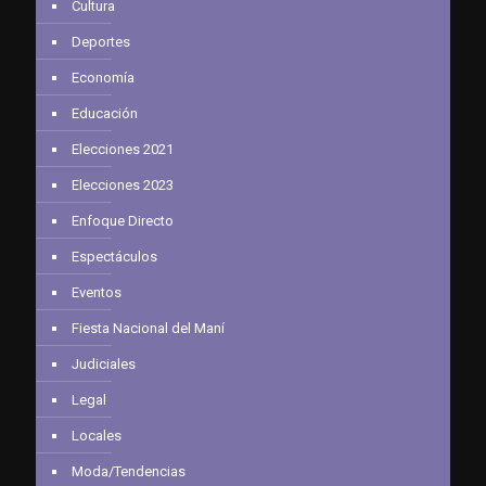
Cultura
Deportes
Economía
Educación
Elecciones 2021
Elecciones 2023
Enfoque Directo
Espectáculos
Eventos
Fiesta Nacional del Maní
Judiciales
Legal
Locales
Moda/Tendencias