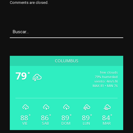
Comments are closed.
COLUMBUS
79
few clouds
°
79% humedad
viento: 4m/s N
MAX 81 • MIN 76
88
86
89
89
84
°
°
°
°
°
VIE
SAB
DOM
LUN
MAR