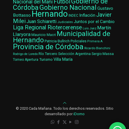
Gobierno de
Fútbol
Nacional del Maní
Gobierno Nacional
Córdoba
Gustavo
Hernando
Javier
Bottasso
Inflación
INDEC
Milei
Juan Schiaretti
Juntos por el Cambio
Judiciales
Liga Regional Riotercerense
Martín
Luis Juez
Municipalidad de
Llaryora
Mauricio Macri
Hernando
Patricia Bullrich
Policiales
Primera A
Provincia de Córdoba
Ricardo Bianchini
Río Tercero
Selección Argentina
Sergio Massa
Rodrigo de Loredo
Villa María
Turismo
Torneo Apertura
© 2020 Cada Mañana. Todo los derechos reservados. Sitio
desarrollado por
iDomo