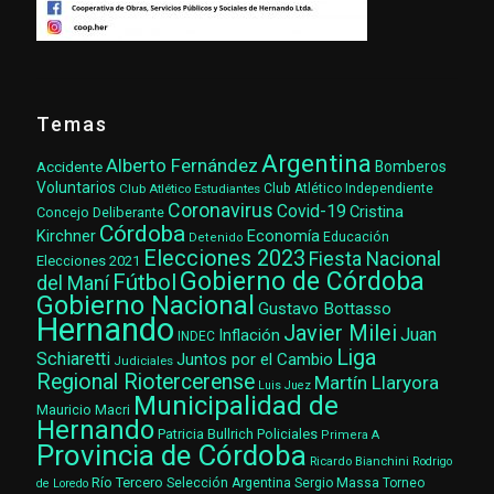
Temas
Argentina
Alberto Fernández
Accidente
Bomberos
Voluntarios
Club Atlético Estudiantes
Club Atlético Independiente
Coronavirus
Covid-19
Cristina
Concejo Deliberante
Córdoba
Kirchner
Economía
Educación
Detenido
Elecciones 2023
Fiesta Nacional
Elecciones 2021
Gobierno de Córdoba
Fútbol
del Maní
Gobierno Nacional
Gustavo Bottasso
Hernando
Javier Milei
Juan
Inflación
INDEC
Liga
Schiaretti
Juntos por el Cambio
Judiciales
Regional Riotercerense
Martín Llaryora
Luis Juez
Municipalidad de
Mauricio Macri
Hernando
Patricia Bullrich
Policiales
Primera A
Provincia de Córdoba
Ricardo Bianchini
Rodrigo
Río Tercero
Selección Argentina
Sergio Massa
Torneo
de Loredo