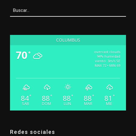
COLUMBUS
70
overcast clouds
°
94% humedad
viento: 3m/s SE
MAX 72 • MIN 69
84
88
88
88
81
°
°
°
°
°
SAB
DOM
LUN
MAR
MIE
Redes sociales