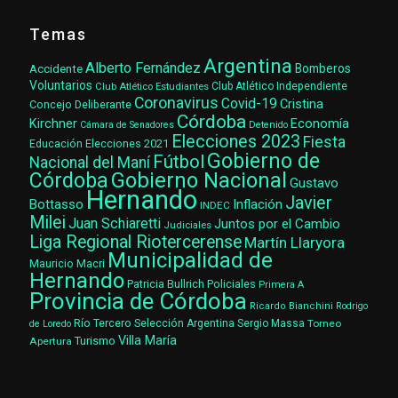
Temas
Argentina
Alberto Fernández
Accidente
Bomberos
Voluntarios
Club Atlético Estudiantes
Club Atlético Independiente
Coronavirus
Covid-19
Cristina
Concejo Deliberante
Córdoba
Kirchner
Economía
Cámara de Senadores
Detenido
Elecciones 2023
Fiesta
Elecciones 2021
Educación
Gobierno de
Fútbol
Nacional del Maní
Gobierno Nacional
Córdoba
Gustavo
Hernando
Javier
Bottasso
Inflación
INDEC
Milei
Juan Schiaretti
Juntos por el Cambio
Judiciales
Liga Regional Riotercerense
Martín Llaryora
Municipalidad de
Mauricio Macri
Hernando
Patricia Bullrich
Policiales
Primera A
Provincia de Córdoba
Ricardo Bianchini
Rodrigo
Río Tercero
Selección Argentina
Sergio Massa
Torneo
de Loredo
Villa María
Turismo
Apertura