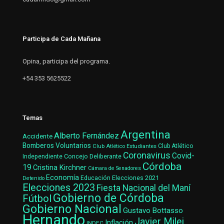
Participa de Cada Mañana
Opina, participa del programa.
+54 353 5625522
Temas
Argentina
Alberto Fernández
Accidente
Bomberos Voluntarios
Club Atlético Estudiantes
Club Atlético
Coronavirus
Covid-
Concejo Deliberante
Independiente
Córdoba
19
Cristina Kirchner
Cámara de Senadores
Economía
Elecciones 2021
Educación
Detenido
Elecciones 2023
Fiesta Nacional del Maní
Gobierno de Córdoba
Fútbol
Gobierno Nacional
Gustavo Bottasso
Hernando
Javier Milei
Inflación
INDEC