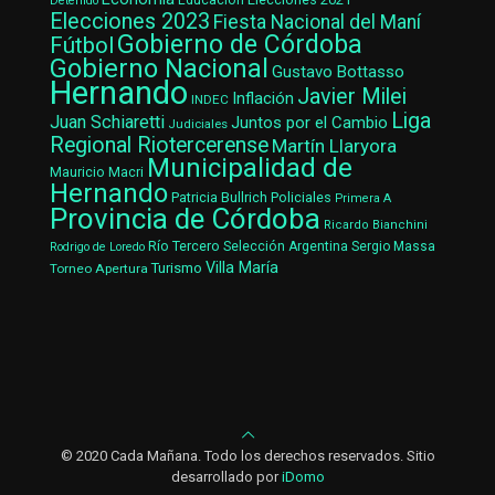
Detenido
Elecciones 2023
Fiesta Nacional del Maní
Gobierno de Córdoba
Fútbol
Gobierno Nacional
Gustavo Bottasso
Hernando
Javier Milei
Inflación
INDEC
Liga
Juan Schiaretti
Juntos por el Cambio
Judiciales
Regional Riotercerense
Martín Llaryora
Municipalidad de
Mauricio Macri
Hernando
Patricia Bullrich
Policiales
Primera A
Provincia de Córdoba
Ricardo Bianchini
Río Tercero
Selección Argentina
Sergio Massa
Rodrigo de Loredo
Villa María
Turismo
Torneo Apertura
© 2020 Cada Mañana. Todo los derechos reservados. Sitio
desarrollado por
iDomo