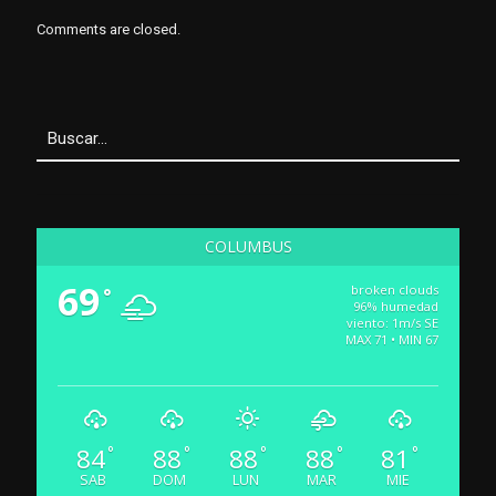
Comments are closed.
COLUMBUS
69
broken clouds
°
96% humedad
viento: 1m/s SE
MAX 71 • MIN 67
84
88
88
88
81
°
°
°
°
°
SAB
DOM
LUN
MAR
MIE