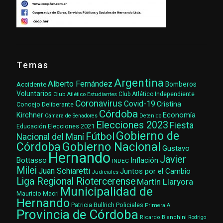
Temas
Argentina
Alberto Fernández
Accidente
Bomberos
Voluntarios
Club Atlético Estudiantes
Club Atlético Independiente
Coronavirus
Covid-19
Cristina
Concejo Deliberante
Córdoba
Kirchner
Economía
Cámara de Senadores
Detenido
Elecciones 2023
Fiesta
Elecciones 2021
Educación
Gobierno de
Fútbol
Nacional del Maní
Gobierno Nacional
Córdoba
Gustavo
Hernando
Javier
Bottasso
Inflación
INDEC
Milei
Juan Schiaretti
Juntos por el Cambio
Judiciales
Liga Regional Riotercerense
Martín Llaryora
Municipalidad de
Mauricio Macri
Hernando
Patricia Bullrich
Policiales
Primera A
Provincia de Córdoba
Ricardo Bianchini
Rodrigo